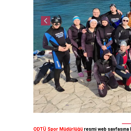
3. ODTÜ GENÇLİK OYUNLAR
16-19 Mayıs 2026 tarihlerinde 
organizasyonumuz, sınırları aşar
sahipliği yaptı. Açılış Seremon
oyunların Gençlik…
15/06/2026
ODTÜ Spor Takımları ve Topl
800 Kişinin Katılımıyla Gerç
Orta Doğu Teknik Üniversitesi’nd
yaşamının en özel buluşmalarında
Toplulukları Yıl Sonu Ödül Töreni'
15/06/2026
PADEL ve PICKLEBALL KOR
Değerli mensuplarımız Yakın döne