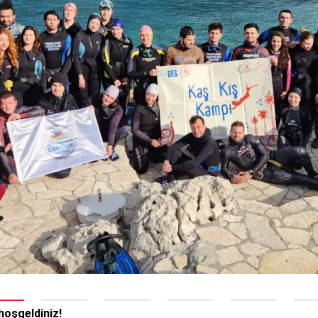
I SONA ERDİ
2026 YAZ
üçüncüsü düzenlenen
Değerli Öğre
ak devasa bir spor şölenine ev
Programımız 
isinde Devrim Stadyumu’ndaki
dolu progra
21/07/2026
15 TEMMU
ulukları Yıl Sonu Ödül Töreni
Değerli men
ekleştirildi
spor tesisle
e sporun, gönüllülüğün ve öğrenci
verilmiştir
n biri olan Spor Takımları ve
08/07/2026
ni, yaklaşık 800 kişinin katılımıyla…
YAZ DÖNE
Üniversitemi
TLARIMIZ AÇILDI
arasında, ö
mde popülerleşmiş ve çok keyifli
personelimiz