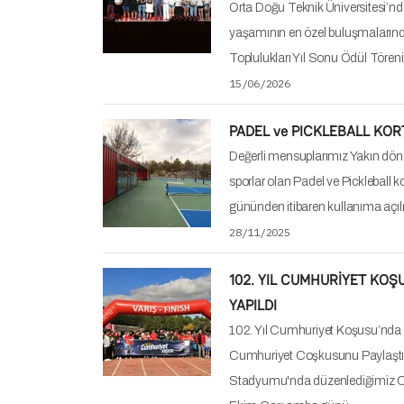
held at the İ.D. Bilkent Universit
unforgettable…
31/07/2025
TÜMÜNÜ GÖR