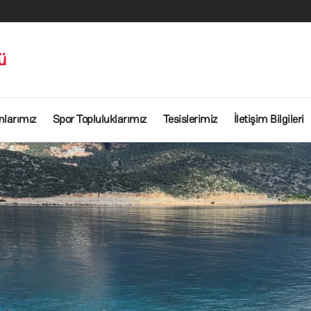
ü
mlarımız
Spor Topluluklarımız
Tesislerimiz
İletişim Bilgileri
hoşgeldiniz!
imi ve spor etkinliklerinin planlı ve standartlara uygun yapılması
aşarılı bireyler olmalarına, spor takımlarımızın örnek davranış ve t
l oldukları sportif etkinlikler vasıtası ile yaşam kalitesini arttır
Duyurular