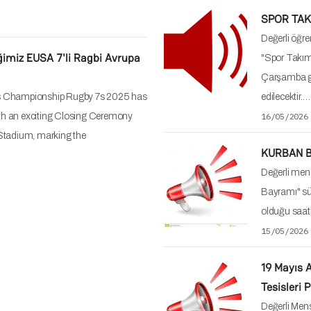
mevcut çalış
seansları ip
27/04/2026
23 Nisan 
Tesisleri 
Değerli Mens
mevcut çalış
seansları ip
16/04/2026
70. YIL 
Değerli mens
kapsamında
Turnuvası" il
12/03/2026