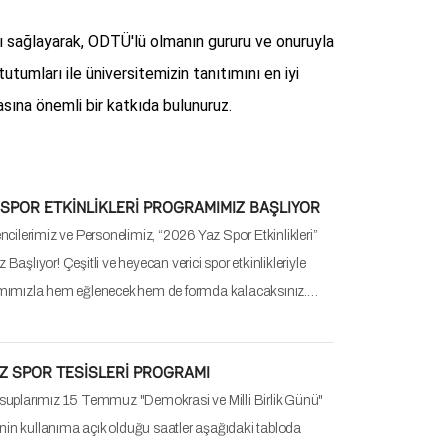
TES-YOGA PROGRAMLARI 2025-2026 BAHAR
K İÇİN SPOR) – PILATES – YOGA PROGRAMLARI – 9
– 20 HAZİRAN 2026 (8 HAZİRAN 2026 tarihinden
şi ve altına düşen seanslar kapatılacaktır. Kapatılan
vam…
IM ve TOPLULUKLARI YIL SONU ÖDÜL TÖRENİ
ncilerimiz Her sene düzenli olarak organize ettiğimiz
ve Toplulukları Yıl Sonu Ödül Töreni" bu sene 3 Haziran
ünü KKM Kemal Kurdaş Salonu'nda organize