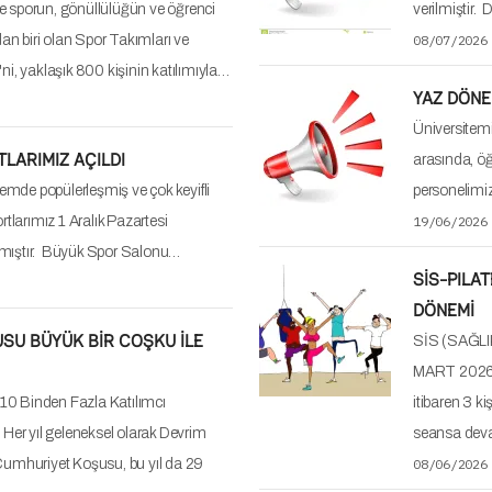
y Stadium, marking the
KURBAN B
Değerli mens
Bayramı" sür
olduğu saatl
15/05/2026
19 Mayıs 
Tesisleri 
Değerli Mens
mevcut çalış
seansları ip
11/05/2026
1 Mayıs İ
Değerli Mens