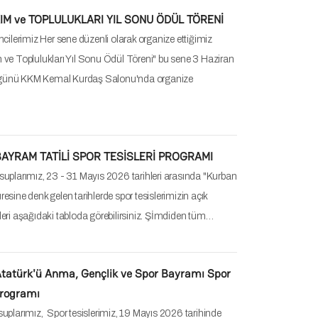
ma saatlerinde hizmet verecektir. Bu tarihte tüm kurs
tal edilmiştir. 1 Mayıs İşçi ve Emekçi Bayramınız…
2026 Ulusal Egemenlik ve Çocuk Bayramı Spor
Programı
uplarımız, Spor tesislerimiz, 23 Nisan 2026 tarihinde
ma saatlerinde hizmet verecektir. Bu tarihte tüm kurs
tal edilmiştir. 23 Nisan Ulusal Egemenlik ve…
BÖLÜMLER ARASI BASKETBOL TURNUVASI
uparımız Üniversitemizin 70. kuruluş yılı etkinlikleri
 organize edeceğimiz "ODTÜ Bölümler Basketbol
e ilgili bilgiler şu şekildedir; Turnuvaya sadece…