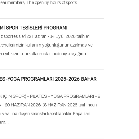
AYRAM TATİLİ SPOR TESİSLERİ PROGRAMI
uplarımız, 23 - 31 Mayıs 2026 tarihleri arasında "Kurban
esine denk gelen tarihlerde spor tesislerimizin açık
eri aşağıdaki tabloda görebilirsiniz. Şİmdiden tüm…
Atatürk'ü Anma, Gençlik ve Spor Bayramı Spor
Programı
uplarımız, Spor tesislerimiz, 19 Mayıs 2026 tarihinde
ma saatlerinde hizmet verecektir. Bu tarihte tüm kurs
tal edilmiştir. 19 Mayıs Atatürk'ü Anma, Gençlik…
şçi ve Emekçi Bayramı Spor Tesisleri Programı
uplarımız, Spor tesislerimiz, 1 Mayıs 2026 tarihinde