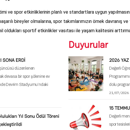
rtlarımız 1 Aralık Pazartesi
19/06/2026
lmıştır. Büyük Spor Salonu…
SİS-PILA
DÖNEMİ
USU BÜYÜK BİR COŞKU İLE
SİS (SAĞLI
MART 2026 
10 Binden Fazla Katılımcı
itibaren 3 ki
er yıl geleneksel olarak Devrim
seansa de
mhuriyet Koşusu, bu yıl da 29
08/06/2026
SPOR TAK
Değerli öğre
miz EUSA 7'li Ragbi Avrupa
"Spor Takım 
Çarşamba g
s Championship Rugby 7s 2025 has
edilecektir.…
with an exciting Closing Ceremony
16/05/2026