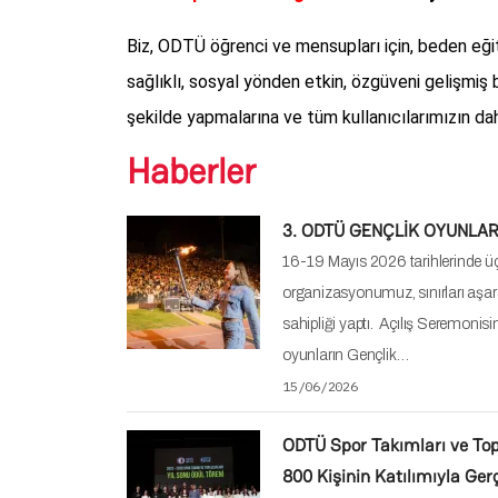
sporlar olan Padel ve Pickleball ko
gününden itibaren kullanıma açı
28/11/2025
102. YIL CUMHURİYET KOŞ
YAPILDI
102. Yıl Cumhuriyet Koşusu’nda 
Cumhuriyet Coşkusunu Paylaştı H
Stadyumu'nda düzenlediğimiz Cu
Ekim Çarşamba günü…
30/10/2025
Kampüsümüzde Düzenlediği
Şampiyonası Tamamlandı
The EUSA European Universitie
officially concluded on 24 July 