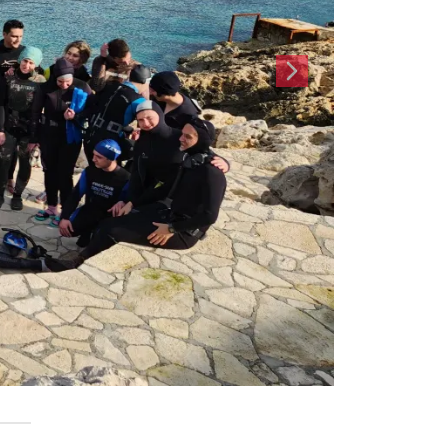
 SPOR ETKİNLİKLERİ PROGRAMIMIZ BAŞLIYOR
ncilerimiz ve Personelimiz, “2026 Yaz Spor Etkinlikleri”
Başlıyor! Çeşitli ve heyecan verici spor etkinlikleriyle
mımızla hem eğlenecek hem de formda kalacaksınız.…
Z SPOR TESİSLERİ PROGRAMI
suplarımız 15 Temmuz "Demokrasi ve Milli Birlik Günü"
rinin kullanıma açık olduğu saatler aşağıdaki tabloda
. Dear members, The opening hours of sports…
Mİ SPOR TESİSLERİ PROGRAMI
z spor tesisleri 22 Haziran - 14 Eylül 2026 tarihleri
ğrencilerimizin kullanım yoğunluğunun azalması ve
in yıllık izinlerini kullanmaları nedeniyle aşağıda…