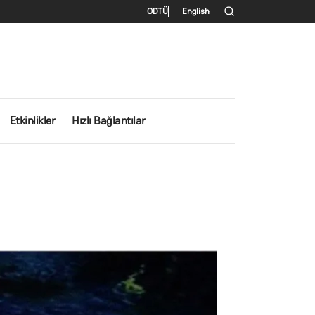
İkincil menü
ODTÜ
English
Etkinlikler
Hızlı Bağlantılar