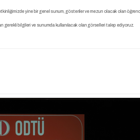
tkinliğimizde yine bir genel sunum, gösteriler ve mezun olacak olan öğrenci
dan gerekli bilgileri ve sunumda kullanılacak olan görselleri talep ediyoruz.