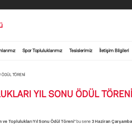
ü
mlarımız
Spor Topluluklarımız
Tesislerimiz
İletişim Bilgileri
U ÖDÜL TÖRENİ
UKLARI YIL SONU ÖDÜL TÖREN
 ve Toplulukları Yıl Sonu Ödül Töreni
" bu sene
3 Haziran Çarşamb