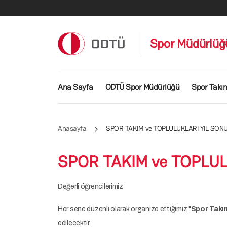
Ana içeriğe atla
Spor Müdürlüğ
Ana gezinti menüsü
Ana Sayfa
ODTÜ Spor Müdürlüğü
Spor Takı
Anasayfa
SPOR TAKIM ve TOPLULUKLARI YIL SON
SPOR TAKIM ve TOPLUL
Değerli öğrencilerimiz
Her sene düzenli olarak organize ettiğimiz "
Spor Takım
edilecektir.